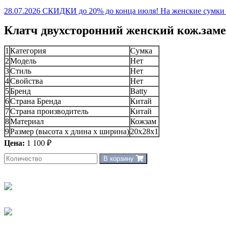
28.07.2026 СКИДКИ до 20% до конца июля! На женские сумки и
Клатч двухсторонний женский кож.заме
1
Категория
Сумка
2
Модель
Нет
3
Стиль
Нет
4
Свойства
Нет
5
Бренд
Batty
6
Страна Бренда
Китай
7
Страна производитель
Китай
8
Материал
Кожзам
9
Размер (высота х длина х ширина)
20x28x1
Цена:
1 100 ₽
В корзину