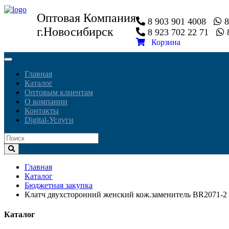
Оптовая Компания
8 903 901 4008
8
г.Новосибирск
8 923 702 22 71
8
Корзина
Toggle
navigation
Главная
Каталог
Оптовым клиентам
О компании
Контакты
Digital-Услуги
Главная
Каталог
Бюджетная закупка
Клатч двухсторонний женский кож.заменитель BR2071-2 
Каталог