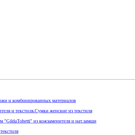
.кожи и комбинированных материалов
ителя и текстиля.Сумки женские из текстиля
 "GildaTohetti" из кожзаменителя и нат.замши
текстиля