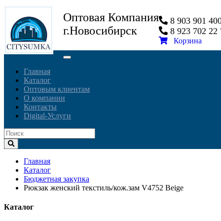
Оптовая Компания
8 903 901 4
г.Новосибирск
8 923 702 2
Корзина
Toggle
navigation
Главная
Каталог
Оптовым клиентам
О компании
Контакты
Digital-Услуги
Главная
Каталог
Бюджетная закупка
Рюкзак женский текстиль/кож.зам V4752 Beige
Каталог