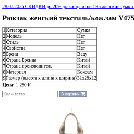
28.07.2026 СКИДКИ до 20% до конца июля! На женские сумки и
Рюкзак женский текстиль/кож.зам V475
1
Категория
Сумка
2
Модель
Нет
3
Стиль
Нет
4
Свойства
Нет
5
Бренд
Batty
6
Страна Бренда
Китай
7
Страна производитель
Китай
8
Материал
Кожзам
9
Размер (высота х длина х ширина)
31x28x12
Цена:
1 250 ₽
В корзину