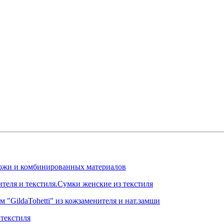
.кожи и комбинированных материалов
ителя и текстиля.Сумки женские из текстиля
 "GildaTohetti" из кожзаменителя и нат.замши
текстиля