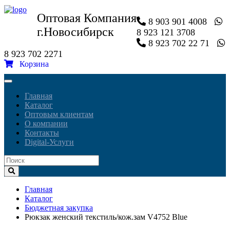
Оптовая Компания
8 903 901 4008
г.Новосибирск
8 923 121 3708
8 923 702 22 71
8 923 702 2271
Корзина
Toggle
navigation
Главная
Каталог
Оптовым клиентам
О компании
Контакты
Digital-Услуги
Главная
Каталог
Бюджетная закупка
Рюкзак женский текстиль/кож.зам V4752 Blue