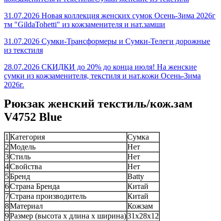
31.07.2026 Новая коллекция женских сумок Осень-Зима 2026г
тм "GildaTohetti" из кожзаменителя и нат.замши
31.07.2026 Сумки-Трансформеры и Сумки-Телеги дорожные
из текстиля
28.07.2026 СКИДКИ до 20% до конца июля! На женские
сумки из кожзаменителя, текстиля и нат.кожи Осень-Зима
2026г.
Рюкзак женский текстиль/кож.зам
V4752 Blue
1
Категория
Сумка
2
Модель
Нет
3
Стиль
Нет
4
Свойства
Нет
5
Бренд
Batty
6
Страна Бренда
Китай
7
Страна производитель
Китай
8
Материал
Кожзам
9
Размер (высота х длина х ширина)
31x28x12