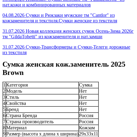
нат.кожи и комбинированных материалов
04.08.2026 Сумки и Рюкзаки мужские тм "Cantlor" из
кожзаменителя и текстиля.Сумки женские из текстиля
31.07.2026 Новая коллекция женских сумок Осень-Зима 2026г
тм "GildaTohetti" из кожзаменителя и нат.замши
31.07.2026 Сумки-Трансформеры и Сумки-Телеги дорожные
из текстиля
Сумка женская кож.заменитель 2025
Brown
1
Категория
Сумка
2
Модель
Нет
3
Стиль
Нет
4
Свойства
Нет
5
Бренд
Нет
6
Страна Бренда
Россия
7
Страна производитель
Россия
8
Материал
Кожзам
9
Размер (высота х длина х ширина)
29x33x11