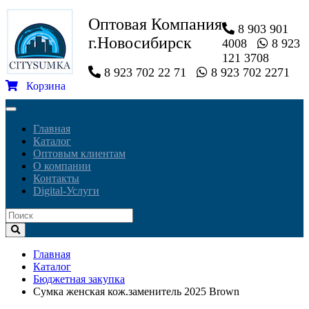
Оптовая Компания
8 903 901
г.Новосибирск
4008
8 923
121 3708
8 923 702 22 71
8 923 702 2271
Корзина
Toggle
navigation
Главная
Каталог
Оптовым клиентам
О компании
Контакты
Digital-Услуги
Главная
Каталог
Бюджетная закупка
Сумка женская кож.заменитель 2025 Brown