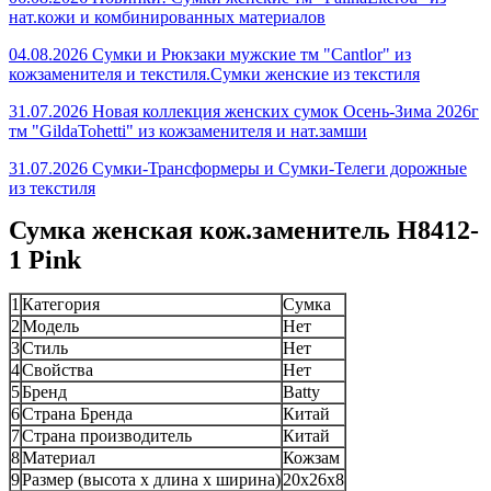
нат.кожи и комбинированных материалов
04.08.2026 Сумки и Рюкзаки мужские тм "Cantlor" из
кожзаменителя и текстиля.Сумки женские из текстиля
31.07.2026 Новая коллекция женских сумок Осень-Зима 2026г
тм "GildaTohetti" из кожзаменителя и нат.замши
31.07.2026 Сумки-Трансформеры и Сумки-Телеги дорожные
из текстиля
Сумка женская кож.заменитель H8412-
1 Pink
1
Категория
Сумка
2
Модель
Нет
3
Стиль
Нет
4
Свойства
Нет
5
Бренд
Batty
6
Страна Бренда
Китай
7
Страна производитель
Китай
8
Материал
Кожзам
9
Размер (высота х длина х ширина)
20х26х8