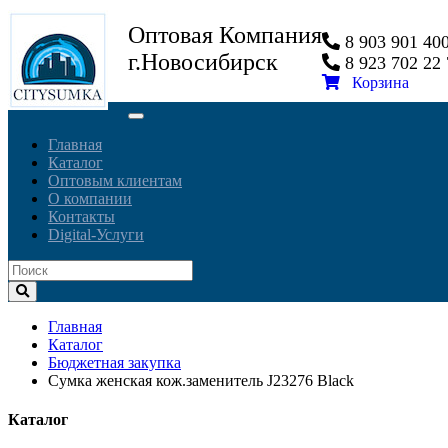
Оптовая Компания
8 903 901 4
г.Новосибирск
8 923 702 2
Корзина
Toggle
navigation
Главная
Каталог
Оптовым клиентам
О компании
Контакты
Digital-Услуги
Главная
Каталог
Бюджетная закупка
Сумка женская кож.заменитель J23276 Black
Каталог