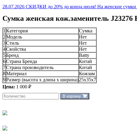
28.07.2026 СКИДКИ до 20% до конца июля! На женские сумки и
Сумка женская кож.заменитель J23276 
1
Категория
Сумка
2
Модель
Нет
3
Стиль
Нет
4
Свойства
Нет
5
Бренд
Batty
6
Страна Бренда
Китай
7
Страна производитель
Китай
8
Материал
Кожзам
9
Размер (высота х длина х ширина)
25x35x7
Цена:
1 000 ₽
В корзину