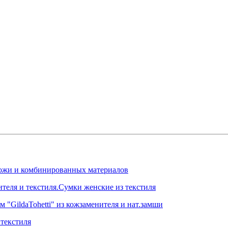
.кожи и комбинированных материалов
ителя и текстиля.Сумки женские из текстиля
 "GildaTohetti" из кожзаменителя и нат.замши
текстиля