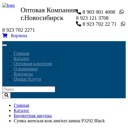
Оптовая Компания
8 903 901 4008
г.Новосибирск
8 923 121 3708
8 923 702 22 71
8 923 702 2271
Корзина
Toggle
navigation
Главная
Каталог
Оптовым клиентам
О компании
Контакты
Digital-Услуги
Главная
Каталог
Бюджетная закупка
Сумка женская кож.зам/нат.замша P3292 Black