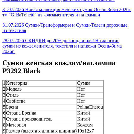
31.07.2026 Новая коллекция женских сумок Осень-Зима 2026г
тм "GildaTohetti" из кожзаменителя и нат.замши
31.07.2026 Сумки-Трансформеры и Сумки-Телеги дорожные
из текстиля
28.07.2026 СКИДКИ до 20% до конца июля! На женские
сумки из кожзаменителя, текстиля и нат.кожи Осень-Зима
2026г.
Сумка женская кож.зам/нат.замша
P3292 Black
1
Категория
Сумка
2
Модель
Нет
3
Стиль
Нет
4
Свойства
Нет
5
Бренд
PolinaEiterou
6
Страна Бренда
Китай
7
Страна производитель
Китай
8
Материал
Кожзам
9
Размер (высота х длина х ширина)
19x12x7