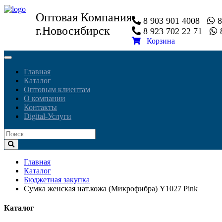
Оптовая Компания
8 903 901 4008
8
г.Новосибирск
8 923 702 22 71
8
Корзина
Toggle
navigation
Главная
Каталог
Оптовым клиентам
О компании
Контакты
Digital-Услуги
Главная
Каталог
Бюджетная закупка
Сумка женская нат.кожа (Микрофибра) Y1027 Pink
Каталог