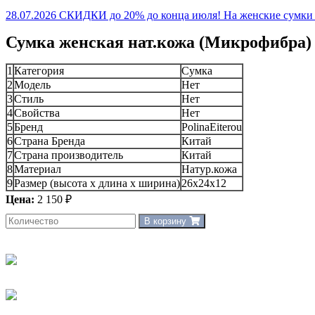
28.07.2026 СКИДКИ до 20% до конца июля! На женские сумки и
Сумка женская нат.кожа (Микрофибра) 
1
Категория
Сумка
2
Модель
Нет
3
Стиль
Нет
4
Свойства
Нет
5
Бренд
PolinaEiterou
6
Страна Бренда
Китай
7
Страна производитель
Китай
8
Материал
Натур.кожа
9
Размер (высота х длина х ширина)
26x24x12
Цена:
2 150 ₽
В корзину