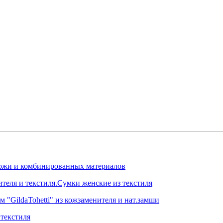
.кожи и комбинированных материалов
ителя и текстиля.Сумки женские из текстиля
 "GildaTohetti" из кожзаменителя и нат.замши
текстиля