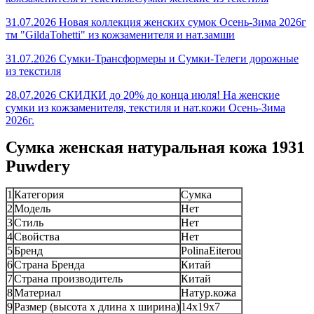
31.07.2026 Новая коллекция женских сумок Осень-Зима 2026г
тм "GildaTohetti" из кожзаменителя и нат.замши
31.07.2026 Сумки-Трансформеры и Сумки-Телеги дорожные
из текстиля
28.07.2026 СКИДКИ до 20% до конца июля! На женские
сумки из кожзаменителя, текстиля и нат.кожи Осень-Зима
2026г.
Сумка женская натуральная кожа 1931
Puwdery
1
Категория
Сумка
2
Модель
Нет
3
Стиль
Нет
4
Свойства
Нет
5
Бренд
PolinaEiterou
6
Страна Бренда
Китай
7
Страна производитель
Китай
8
Материал
Натур.кожа
9
Размер (высота х длина х ширина)
14x19x7