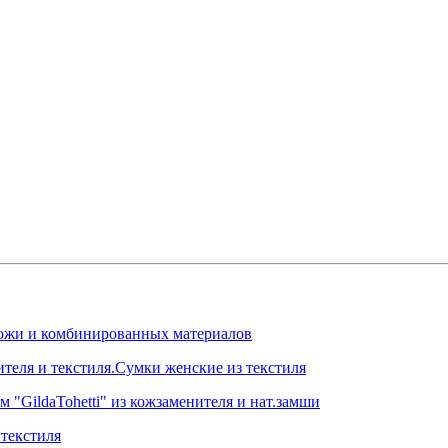
.кожи и комбинированных материалов
ителя и текстиля.Сумки женские из текстиля
 "GildaTohetti" из кожзаменителя и нат.замши
текстиля