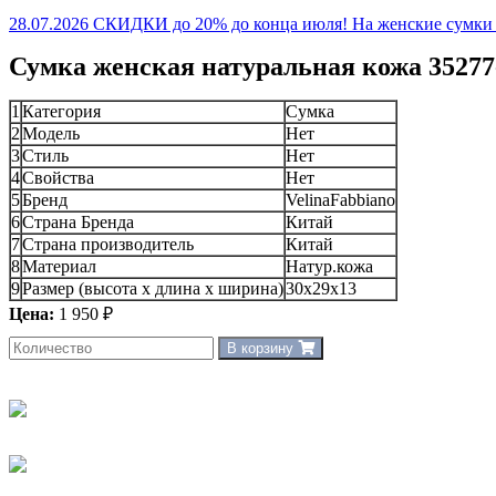
28.07.2026 СКИДКИ до 20% до конца июля! На женские сумки и
Сумка женская натуральная кожа 35277-
1
Категория
Сумка
2
Модель
Нет
3
Стиль
Нет
4
Свойства
Нет
5
Бренд
VelinaFabbiano
6
Страна Бренда
Китай
7
Страна производитель
Китай
8
Материал
Натур.кожа
9
Размер (высота х длина х ширина)
30x29x13
Цена:
1 950 ₽
В корзину