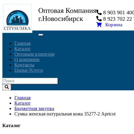
Оптовая Компания
8 903 901 4
г.Новосибирск
8 923 702 2
Корзина
Toggle
navigation
Главная
Каталог
Оптовым клиентам
О компании
Контакты
Digital-Услуги
Главная
Каталог
Бюджетная закупка
Сумка женская натуральная кожа 35277-2 Apricot
Каталог