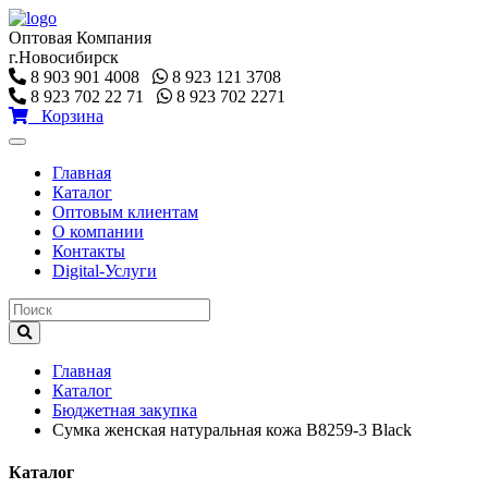
Оптовая Компания
г.Новосибирск
8 903 901 4008
8 923 121 3708
8 923 702 22 71
8 923 702 2271
Корзина
Toggle
navigation
Главная
Каталог
Оптовым клиентам
О компании
Контакты
Digital-Услуги
Главная
Каталог
Бюджетная закупка
Сумка женская натуральная кожа B8259-3 Black
Каталог