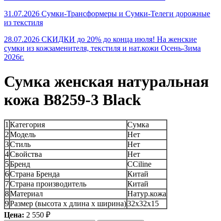
31.07.2026 Сумки-Трансформеры и Сумки-Телеги дорожные
из текстиля
28.07.2026 СКИДКИ до 20% до конца июля! На женские
сумки из кожзаменителя, текстиля и нат.кожи Осень-Зима
2026г.
Сумка женская натуральная
кожа B8259-3 Black
1
Категория
Сумка
2
Модель
Нет
3
Стиль
Нет
4
Свойства
Нет
5
Бренд
CСiline
6
Страна Бренда
Китай
7
Страна производитель
Китай
8
Материал
Натур.кожа
9
Размер (высота х длина х ширина)
32x32x15
Цена:
2 550 ₽