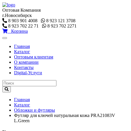
Оптовая Компания
г.Новосибирск
8 903 901 4008
8 923 121 3708
8 923 702 22 71
8 923 702 2271
Корзина
Toggle
navigation
Главная
Каталог
Оптовым клиентам
О компании
Контакты
Digital-Услуги
Главная
Каталог
Обложки и футляры
Футляр для ключей натуральная кожа PRA21083V
L.Green