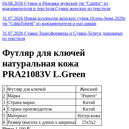
04.08.2026 Сумки и Рюкзаки мужские тм "Cantlor" из
кожзаменителя и текстиля.Сумки женские из текстиля
31.07.2026 Новая коллекция женских сумок Осень-Зима 2026г
тм "GildaTohetti" из кожзаменителя и нат.замши
31.07.2026 Сумки-Трансформеры и Сумки-Телеги дорожные
из текстиля
Футляр для ключей
натуральная кожа
PRA21083V L.Green
1
Футляр для ключей
Женский
2
Марка
"Pratero"
3
Страна марки
Китай
4
Страна производитель
Китай
5
Материал
Натур.кожа
6
Размер (высота х длина х ширина)
15х5х2
Цена:
1 100 ₽