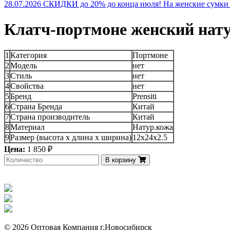
28.07.2026 СКИДКИ до 20% до конца июля! На женские сумки и
Клатч-портмоне женский нату
1
Категория
Портмоне
2
Модель
нет
3
Стиль
нет
4
Свойства
нет
5
Бренд
Prensiti
6
Страна Бренда
Китай
7
Страна производитель
Китай
8
Материал
Натур.кожа
9
Размер (высота х длина х ширина)
12x24x2.5
Цена:
1 850 ₽
В корзину
© 2026 Оптовая Компания г.Новосибирск