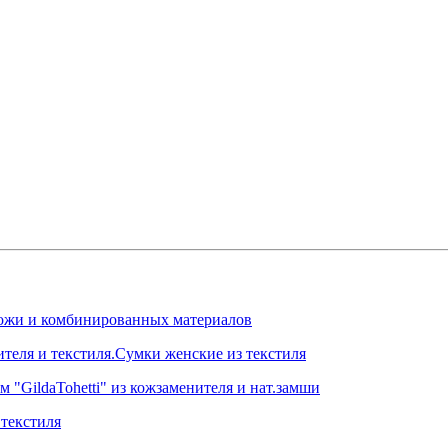
.кожи и комбинированных материалов
ителя и текстиля.Сумки женские из текстиля
 "GildaTohetti" из кожзаменителя и нат.замши
текстиля