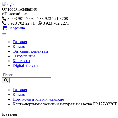
Оптовая Компания
г.Новосибирск
8 903 901 4008
8 923 121 3708
8 923 702 22 71
8 923 702 2271
Корзина
Toggle
navigation
Главная
Каталог
Оптовым клиентам
О компании
Контакты
Digital-Услуги
Главная
Каталог
Портмоне и клатчи женские
Клатч-портмоне женский натуральная кожа PR177-3226T S
Каталог