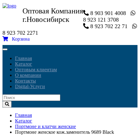
Оптовая Компания
8 903 901 4008
г.Новосибирск
8 923 121 3708
8 923 702 22 71
8 923 702 2271
Корзина
Toggle
navigation
Главная
Каталог
Оптовым клиентам
О компании
Контакты
Digital-Услуги
Главная
Каталог
Портмоне и клатчи женские
Портмоне женское кож.заменитель 9689 Black