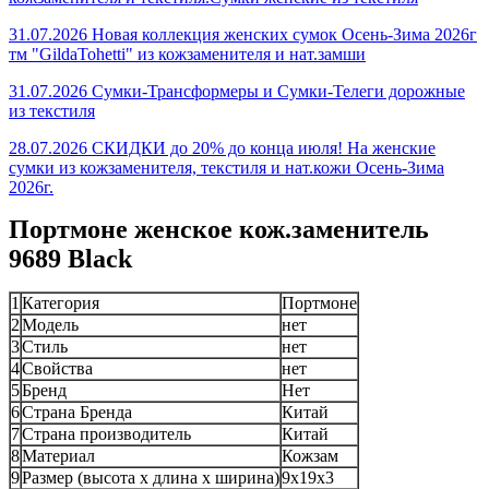
31.07.2026 Новая коллекция женских сумок Осень-Зима 2026г
тм "GildaTohetti" из кожзаменителя и нат.замши
31.07.2026 Сумки-Трансформеры и Сумки-Телеги дорожные
из текстиля
28.07.2026 СКИДКИ до 20% до конца июля! На женские
сумки из кожзаменителя, текстиля и нат.кожи Осень-Зима
2026г.
Портмоне женское кож.заменитель
9689 Black
1
Категория
Портмоне
2
Модель
нет
3
Стиль
нет
4
Свойства
нет
5
Бренд
Нет
6
Страна Бренда
Китай
7
Страна производитель
Китай
8
Материал
Кожзам
9
Размер (высота х длина х ширина)
9x19x3