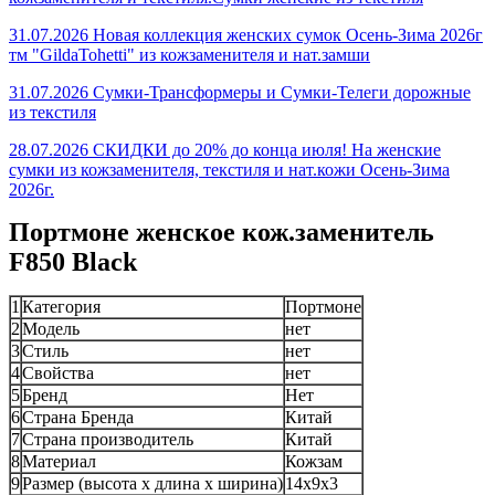
31.07.2026 Новая коллекция женских сумок Осень-Зима 2026г
тм "GildaTohetti" из кожзаменителя и нат.замши
31.07.2026 Сумки-Трансформеры и Сумки-Телеги дорожные
из текстиля
28.07.2026 СКИДКИ до 20% до конца июля! На женские
сумки из кожзаменителя, текстиля и нат.кожи Осень-Зима
2026г.
Портмоне женское кож.заменитель
F850 Black
1
Категория
Портмоне
2
Модель
нет
3
Стиль
нет
4
Свойства
нет
5
Бренд
Нет
6
Страна Бренда
Китай
7
Страна производитель
Китай
8
Материал
Кожзам
9
Размер (высота х длина х ширина)
14x9x3