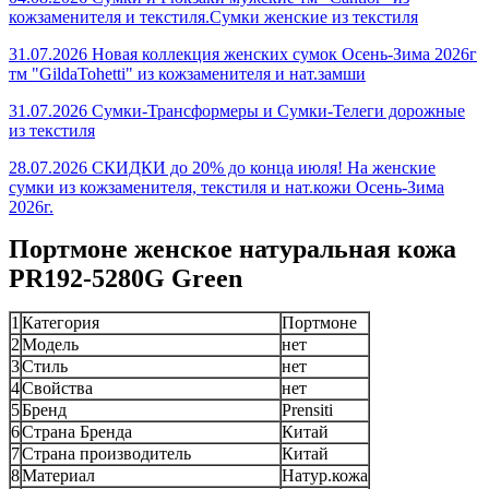
кожзаменителя и текстиля.Сумки женские из текстиля
31.07.2026 Новая коллекция женских сумок Осень-Зима 2026г
тм "GildaTohetti" из кожзаменителя и нат.замши
31.07.2026 Сумки-Трансформеры и Сумки-Телеги дорожные
из текстиля
28.07.2026 СКИДКИ до 20% до конца июля! На женские
сумки из кожзаменителя, текстиля и нат.кожи Осень-Зима
2026г.
Портмоне женское натуральная кожа
PR192-5280G Green
1
Категория
Портмоне
2
Модель
нет
3
Стиль
нет
4
Свойства
нет
5
Бренд
Prensiti
6
Страна Бренда
Китай
7
Страна производитель
Китай
8
Материал
Натур.кожа