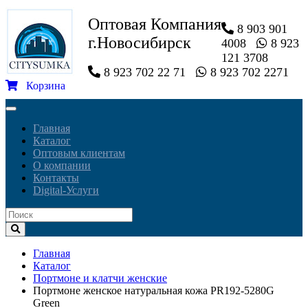
Оптовая Компания
8 903 901
г.Новосибирск
4008
8 923
121 3708
8 923 702 22 71
8 923 702 2271
Корзина
Toggle
navigation
Главная
Каталог
Оптовым клиентам
О компании
Контакты
Digital-Услуги
Главная
Каталог
Портмоне и клатчи женские
Портмоне женское натуральная кожа PR192-5280G
Green