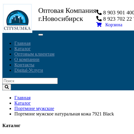
Оптовая Компания
8 903 901 4
г.Новосибирск
8 923 702 2
Корзина
Toggle
navigation
Главная
Каталог
Оптовым клиентам
О компании
Контакты
Digital-Услуги
Главная
Каталог
Портмоне мужские
Портмоне мужское натуральная кожа 7921 Black
Каталог