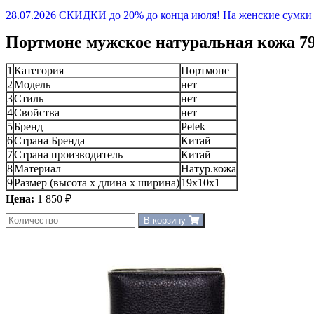
28.07.2026 СКИДКИ до 20% до конца июля! На женские сумки и
Портмоне мужское натуральная кожа 79
1
Категория
Портмоне
2
Модель
нет
3
Стиль
нет
4
Свойства
нет
5
Бренд
Petek
6
Страна Бренда
Китай
7
Страна производитель
Китай
8
Материал
Натур.кожа
9
Размер (высота х длина х ширина)
19х10х1
Цена:
1 850 ₽
В корзину