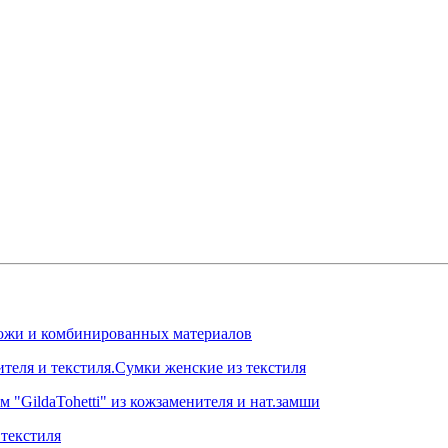
.кожи и комбинированных материалов
ителя и текстиля.Сумки женские из текстиля
 "GildaTohetti" из кожзаменителя и нат.замши
текстиля