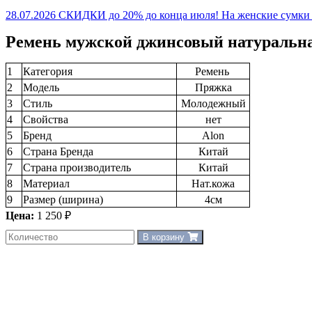
28.07.2026 СКИДКИ до 20% до конца июля! На женские сумки и
Ремень мужской джинсовый натуральна
1
Категория
Ремень
2
Модель
Пряжка
3
Стиль
Молодежный
4
Свойства
нет
5
Бренд
Alon
6
Страна Бренда
Китай
7
Страна производитель
Китай
8
Материал
Нат.кожа
9
Размер (ширина)
4см
Цена:
1 250 ₽
В корзину