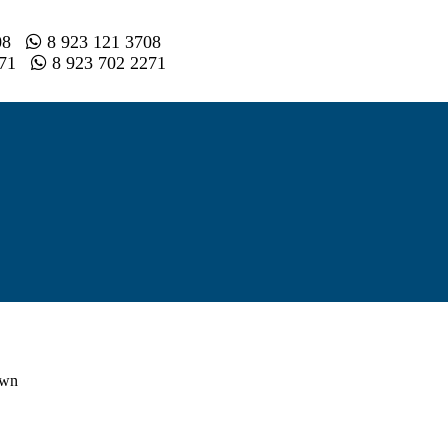
008
8 923 121 3708
2 71
8 923 702 2271
own