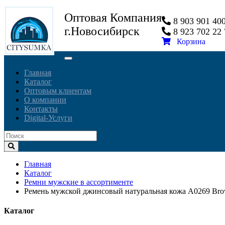
Оптовая Компания
8 903 901 4
г.Новосибирск
8 923 702 2
Корзина
Toggle
navigation
Главная
Каталог
Оптовым клиентам
О компании
Контакты
Digital-Услуги
Главная
Каталог
Ремни мужские в ассортименте
Ремень мужской джинсовый натуральная кожа A0269 Br
Каталог