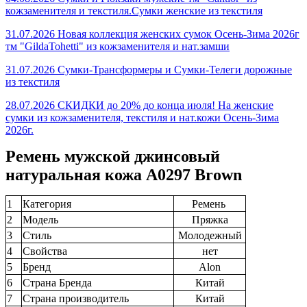
кожзаменителя и текстиля.Сумки женские из текстиля
31.07.2026 Новая коллекция женских сумок Осень-Зима 2026г
тм "GildaTohetti" из кожзаменителя и нат.замши
31.07.2026 Сумки-Трансформеры и Сумки-Телеги дорожные
из текстиля
28.07.2026 СКИДКИ до 20% до конца июля! На женские
сумки из кожзаменителя, текстиля и нат.кожи Осень-Зима
2026г.
Ремень мужской джинсовый
натуральная кожа A0297 Brown
1
Категория
Ремень
2
Модель
Пряжка
3
Стиль
Молодежный
4
Свойства
нет
5
Бренд
Alon
6
Страна Бренда
Китай
7
Страна производитель
Китай