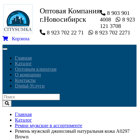
Оптовая Компания
8 903 901
г.Новосибирск
4008
8 923
121 3708
8 923 702 22 71
8 923 702 2271
Корзина
Toggle
navigation
Главная
Каталог
Оптовым клиентам
О компании
Контакты
Digital-Услуги
Главная
Каталог
Ремни мужские в ассортименте
Ремень мужской джинсовый натуральная кожа A0297
Brown