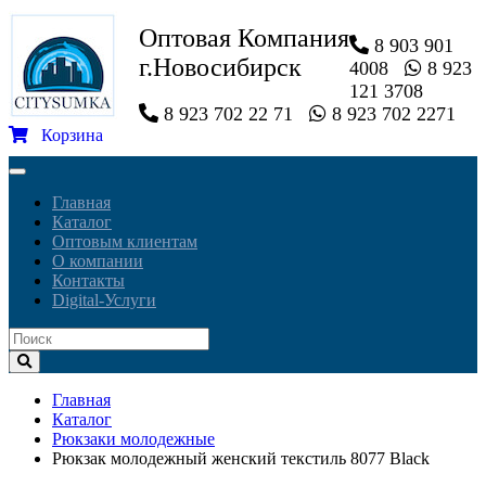
Оптовая Компания
8 903 901
г.Новосибирск
4008
8 923
121 3708
8 923 702 22 71
8 923 702 2271
Корзина
Toggle
navigation
Главная
Каталог
Оптовым клиентам
О компании
Контакты
Digital-Услуги
Главная
Каталог
Рюкзаки молодежные
Рюкзак молодежный женский текстиль 8077 Black