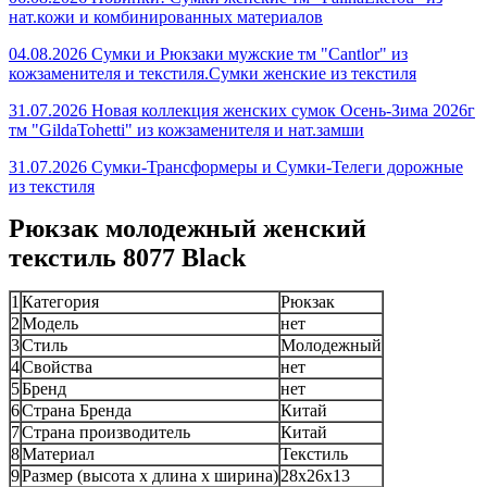
нат.кожи и комбинированных материалов
04.08.2026 Сумки и Рюкзаки мужские тм "Cantlor" из
кожзаменителя и текстиля.Сумки женские из текстиля
31.07.2026 Новая коллекция женских сумок Осень-Зима 2026г
тм "GildaTohetti" из кожзаменителя и нат.замши
31.07.2026 Сумки-Трансформеры и Сумки-Телеги дорожные
из текстиля
Рюкзак молодежный женский
текстиль 8077 Black
1
Категория
Рюкзак
2
Модель
нет
3
Стиль
Молодежный
4
Свойства
нет
5
Бренд
нет
6
Страна Бренда
Китай
7
Страна производитель
Китай
8
Материал
Текстиль
9
Размер (высота х длина х ширина)
28х26х13