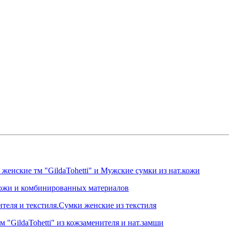
нские тм "GildaTohetti" и Мужские сумки из нат.кожи
.кожи и комбинированных материалов
ителя и текстиля.Сумки женские из текстиля
 "GildaTohetti" из кожзаменителя и нат.замши