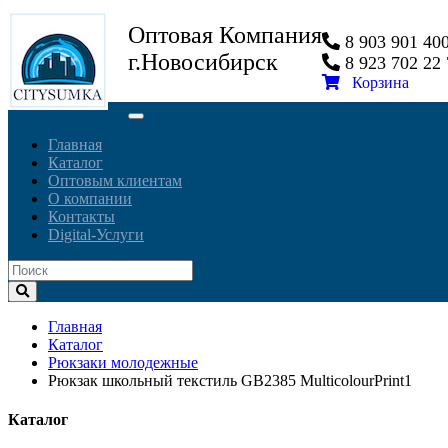
Оптовая Компания
8 903 901 4
г.Новосибирск
8 923 702 2
Корзина
Toggle
navigation
Главная
Каталог
Оптовым клиентам
О компании
Контакты
Digital-Услуги
Главная
Каталог
Рюкзаки молодежные
Рюкзак школьный текстиль GB2385 MulticolourPrint1
Каталог