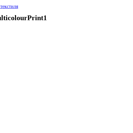
текстиля
icolourPrint1