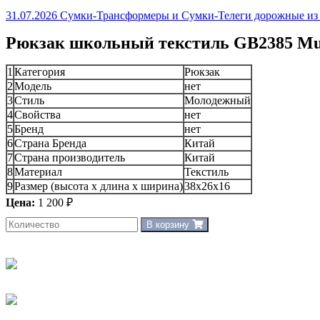
31.07.2026 Сумки-Трансформеры и Сумки-Телеги дорожные из 
Рюкзак школьный текстиль GB2385 Mult
1
Категория
Рюкзак
2
Модель
нет
3
Стиль
Молодежный
4
Свойства
нет
5
Бренд
нет
6
Страна Бренда
Китай
7
Страна производитель
Китай
8
Материал
Текстиль
9
Размер (высота х длина х ширина)
38х26х16
Цена:
1 200 ₽
В корзину