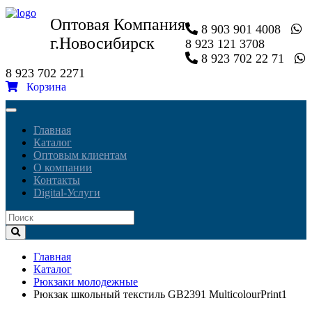
Оптовая Компания
8 903 901 4008
г.Новосибирск
8 923 121 3708
8 923 702 22 71
8 923 702 2271
Корзина
Toggle
navigation
Главная
Каталог
Оптовым клиентам
О компании
Контакты
Digital-Услуги
Главная
Каталог
Рюкзаки молодежные
Рюкзак школьный текстиль GB2391 MulticolourPrint1