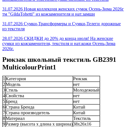
31.07.2026 Новая коллекция женских сумок Осень-Зима 2026г
тм "GildaTohetti" из кожзаменителя и нат.замши
31.07.2026 Сумки-Трансформеры и Сумки-Телеги дорожные
из текстиля
28.07.2026 СКИДКИ до 20% до конца июля! На женские
сумки из кожзаменителя, текстиля и нат.кожи Осень-Зима
2026г.
Рюкзак школьный текстиль GB2391
MulticolourPrint1
1
Категория
Рюкзак
2
Модель
нет
3
Стиль
Молодежный
4
Свойства
нет
5
Бренд
нет
6
Страна Бренда
Китай
7
Страна производитель
Китай
8
Материал
Текстиль
9
Размер (высота х длина х ширина)
38х26х16