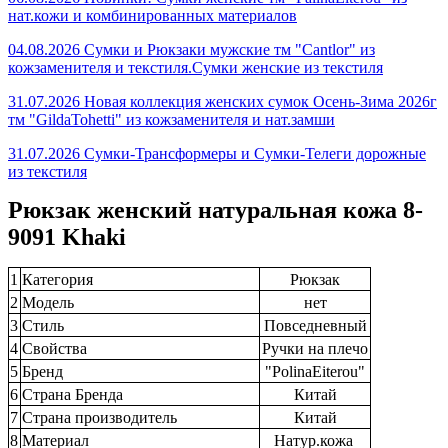
нат.кожи и комбинированных материалов
04.08.2026 Сумки и Рюкзаки мужские тм "Cantlor" из
кожзаменителя и текстиля.Сумки женские из текстиля
31.07.2026 Новая коллекция женских сумок Осень-Зима 2026г
тм "GildaTohetti" из кожзаменителя и нат.замши
31.07.2026 Сумки-Трансформеры и Сумки-Телеги дорожные
из текстиля
Рюкзак женский натуральная кожа 8-
9091 Khaki
1
Категория
Рюкзак
2
Модель
нет
3
Стиль
Повседневный
4
Свойства
Ручки на плечо
5
Бренд
"PolinaEiterou"
6
Страна Бренда
Китай
7
Страна производитель
Китай
8
Материал
Натур.кожа