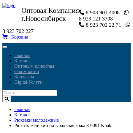
Оптовая Компания
8 903 901 4008
г.Новосибирск
8 923 121 3708
8 923 702 22 71
8 923 702 2271
Корзина
Toggle
navigation
Главная
Каталог
Оптовым клиентам
О компании
Контакты
Digital-Услуги
Главная
Каталог
Рюкзаки молодежные
Рюкзак женский натуральная кожа 8-9091 Khaki