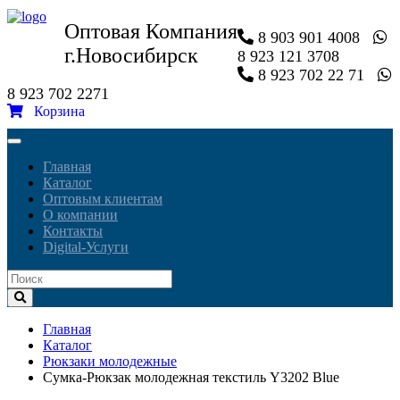
Оптовая Компания
8 903 901 4008
г.Новосибирск
8 923 121 3708
8 923 702 22 71
8 923 702 2271
Корзина
Toggle
navigation
Главная
Каталог
Оптовым клиентам
О компании
Контакты
Digital-Услуги
Главная
Каталог
Рюкзаки молодежные
Сумка-Рюкзак молодежная текстиль Y3202 Blue