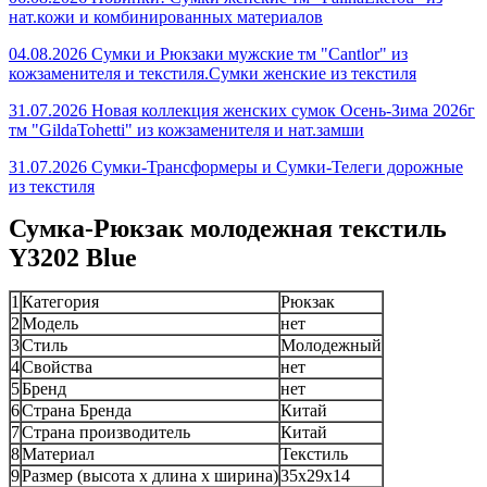
нат.кожи и комбинированных материалов
04.08.2026 Сумки и Рюкзаки мужские тм "Cantlor" из
кожзаменителя и текстиля.Сумки женские из текстиля
31.07.2026 Новая коллекция женских сумок Осень-Зима 2026г
тм "GildaTohetti" из кожзаменителя и нат.замши
31.07.2026 Сумки-Трансформеры и Сумки-Телеги дорожные
из текстиля
Сумка-Рюкзак молодежная текстиль
Y3202 Blue
1
Категория
Рюкзак
2
Модель
нет
3
Стиль
Молодежный
4
Свойства
нет
5
Бренд
нет
6
Страна Бренда
Китай
7
Страна производитель
Китай
8
Материал
Текстиль
9
Размер (высота х длина х ширина)
35х29х14