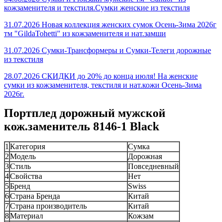
кожзаменителя и текстиля.Сумки женские из текстиля
31.07.2026 Новая коллекция женских сумок Осень-Зима 2026г
тм "GildaTohetti" из кожзаменителя и нат.замши
31.07.2026 Сумки-Трансформеры и Сумки-Телеги дорожные
из текстиля
28.07.2026 СКИДКИ до 20% до конца июля! На женские
сумки из кожзаменителя, текстиля и нат.кожи Осень-Зима
2026г.
Портплед дорожный мужской
кож.заменитель 8146-1 Black
1
Категория
Сумка
2
Модель
Дорожная
3
Стиль
Повседневный
4
Свойства
Нет
5
Бренд
Swiss
6
Страна Бренда
Китай
7
Страна производитель
Китай
8
Материал
Кожзам