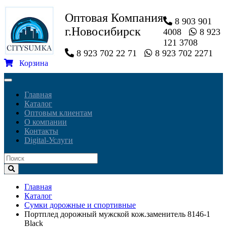
Оптовая Компания
8 903 901
г.Новосибирск
4008
8 923
121 3708
8 923 702 22 71
8 923 702 2271
Корзина
Toggle
navigation
Главная
Каталог
Оптовым клиентам
О компании
Контакты
Digital-Услуги
Главная
Каталог
Сумки дорожные и спортивные
Портплед дорожный мужской кож.заменитель 8146-1
Black