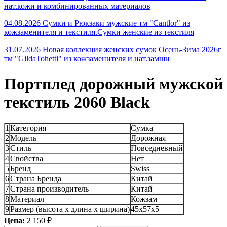
нат.кожи и комбинированных материалов
04.08.2026 Сумки и Рюкзаки мужские тм "Cantlor" из
кожзаменителя и текстиля.Сумки женские из текстиля
31.07.2026 Новая коллекция женских сумок Осень-Зима 2026г
тм "GildaTohetti" из кожзаменителя и нат.замши
Портплед дорожный мужской
текстиль 2060 Black
1
Категория
Сумка
2
Модель
Дорожная
3
Стиль
Повседневный
4
Свойства
Нет
5
Бренд
Swiss
6
Страна Бренда
Китай
7
Страна производитель
Китай
8
Материал
Кожзам
9
Размер (высота х длина х ширина)
45x57x5
Цена:
2 150 ₽