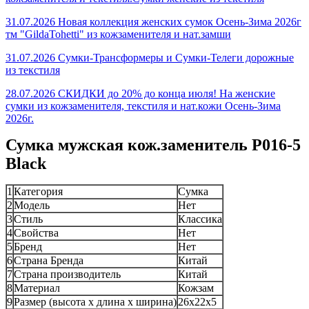
31.07.2026 Новая коллекция женских сумок Осень-Зима 2026г
тм "GildaTohetti" из кожзаменителя и нат.замши
31.07.2026 Сумки-Трансформеры и Сумки-Телеги дорожные
из текстиля
28.07.2026 СКИДКИ до 20% до конца июля! На женские
сумки из кожзаменителя, текстиля и нат.кожи Осень-Зима
2026г.
Сумка мужская кож.заменитель P016-5
Black
1
Категория
Сумка
2
Модель
Нет
3
Стиль
Классика
4
Свойства
Нет
5
Бренд
Нет
6
Страна Бренда
Китай
7
Страна производитель
Китай
8
Материал
Кожзам
9
Размер (высота х длина х ширина)
26х22х5