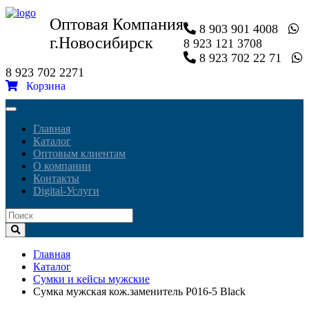
Оптовая Компания
8 903 901 4008
г.Новосибирск
8 923 121 3708
8 923 702 22 71
8 923 702 2271
Корзина
Toggle
navigation
Главная
Каталог
Оптовым клиентам
О компании
Контакты
Digital-Услуги
Главная
Каталог
Сумки и кейсы мужские
Сумка мужская кож.заменитель P016-5 Black