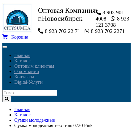
Оптовая Компания
8 903 901
г.Новосибирск
4008
8 923
121 3708
8 923 702 22 71
8 923 702 2271
Корзина
Toggle
navigation
Главная
Каталог
Оптовым клиентам
О компании
Контакты
Digital-Услуги
Главная
Каталог
Сумки молодежные
Сумка молодежная текстиль 0720 Pink