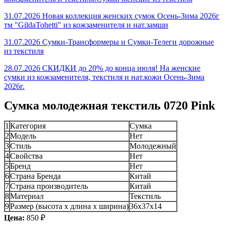
31.07.2026 Новая коллекция женских сумок Осень-Зима 2026г
тм "GildaTohetti" из кожзаменителя и нат.замши
31.07.2026 Сумки-Трансформеры и Сумки-Телеги дорожные
из текстиля
28.07.2026 СКИДКИ до 20% до конца июля! На женские
сумки из кожзаменителя, текстиля и нат.кожи Осень-Зима
2026г.
Сумка молодежная текстиль 0720 Pink
1
Категория
Сумка
2
Модель
Нет
3
Стиль
Молодежный
4
Свойства
Нет
5
Бренд
Нет
6
Страна Бренда
Китай
7
Страна производитель
Китай
8
Материал
Текстиль
9
Размер (высота х длина х ширина)
36x37x14
Цена:
850 ₽