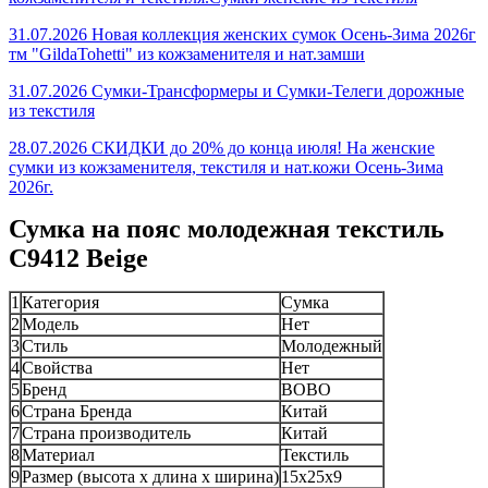
31.07.2026 Новая коллекция женских сумок Осень-Зима 2026г
тм "GildaTohetti" из кожзаменителя и нат.замши
31.07.2026 Сумки-Трансформеры и Сумки-Телеги дорожные
из текстиля
28.07.2026 СКИДКИ до 20% до конца июля! На женские
сумки из кожзаменителя, текстиля и нат.кожи Осень-Зима
2026г.
Сумка на пояс молодежная текстиль
C9412 Beige
1
Категория
Сумка
2
Модель
Нет
3
Стиль
Молодежный
4
Свойства
Нет
5
Бренд
BOBO
6
Страна Бренда
Китай
7
Страна производитель
Китай
8
Материал
Текстиль
9
Размер (высота х длина х ширина)
15x25x9