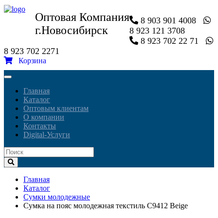
Оптовая Компания
8 903 901 4008
г.Новосибирск
8 923 121 3708
8 923 702 22 71
8 923 702 2271
Корзина
Toggle
navigation
Главная
Каталог
Оптовым клиентам
О компании
Контакты
Digital-Услуги
Главная
Каталог
Сумки молодежные
Сумка на пояс молодежная текстиль C9412 Beige