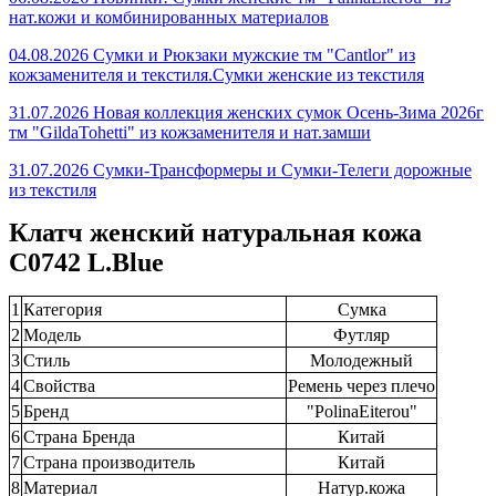
нат.кожи и комбинированных материалов
04.08.2026 Сумки и Рюкзаки мужские тм "Cantlor" из
кожзаменителя и текстиля.Сумки женские из текстиля
31.07.2026 Новая коллекция женских сумок Осень-Зима 2026г
тм "GildaTohetti" из кожзаменителя и нат.замши
31.07.2026 Сумки-Трансформеры и Сумки-Телеги дорожные
из текстиля
Клатч женский натуральная кожа
C0742 L.Blue
1
Категория
Сумка
2
Модель
Футляр
3
Стиль
Молодежный
4
Свойства
Ремень через плечо
5
Бренд
"PolinaEiterou"
6
Страна Бренда
Китай
7
Страна производитель
Китай
8
Материал
Натур.кожа