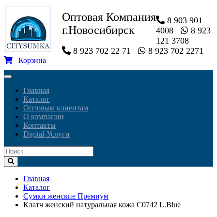
Оптовая Компания
8 903 901
г.Новосибирск
4008
8 923
121 3708
8 923 702 22 71
8 923 702 2271
Корзина
Toggle
navigation
Главная
Каталог
Оптовым клиентам
О компании
Контакты
Digital-Услуги
Главная
Каталог
Сумки женские Премиум
Клатч женский натуральная кожа C0742 L.Blue