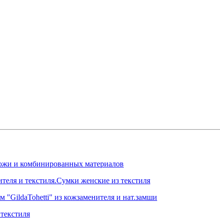
.кожи и комбинированных материалов
ителя и текстиля.Сумки женские из текстиля
 "GildaTohetti" из кожзаменителя и нат.замши
текстиля