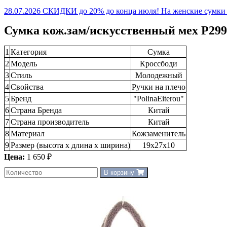
28.07.2026 СКИДКИ до 20% до конца июля! На женские сумки и
Сумка кож.зам/искусственный мех P299
1
Категория
Сумка
2
Модель
Кроссбоди
3
Стиль
Молодежный
4
Свойства
Ручки на плечо
5
Бренд
"PolinaEiterou"
6
Страна Бренда
Китай
7
Страна производитель
Китай
8
Материал
Кожзаменитель
9
Размер (высота х длина х ширина)
19х27х10
Цена:
1 650 ₽
В корзину