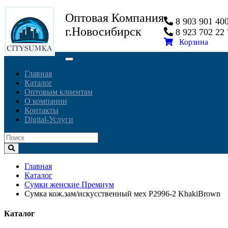
Оптовая Компания
8 903 901 4
г.Новосибирск
8 923 702 2
Корзина
Toggle
navigation
Главная
Каталог
Оптовым клиентам
О компании
Контакты
Digital-Услуги
Главная
Каталог
Сумки женские Премиум
Сумка кож.зам/искусственный мех P2996-2 KhakiBrown
Каталог