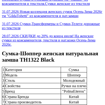
кожзаменителя и текстиля.Сумки женские из текстиля
31.07.2026 Новая коллекция женских сумок Осень-Зима 2026г
тм "GildaTohetti" из кожзаменителя и нат.замши
31.07.2026 Сумки-Трансформеры и Сумки-Телеги дорожные
из текстиля
28.07.2026 СКИДКИ до 20% до конца июля! На женские
сумки из кожзаменителя, текстиля и нат.кожи Осень-Зима
2026г.
Сумка-Шоппер женская натуральная
замша TH1322 Black
1
Категория
Сумка
2
Модель
Шоппер
3
Стиль
Молодежный
4
Свойства
Ручки на плечо
5
Бренд
"PolinaEiterou"
6
Страна Бренда
Китай
7
Страна производитель
Китай