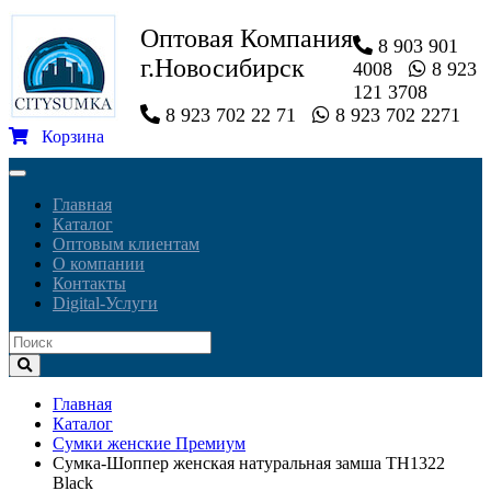
Оптовая Компания
8 903 901
г.Новосибирск
4008
8 923
121 3708
8 923 702 22 71
8 923 702 2271
Корзина
Toggle
navigation
Главная
Каталог
Оптовым клиентам
О компании
Контакты
Digital-Услуги
Главная
Каталог
Сумки женские Премиум
Сумка-Шоппер женская натуральная замша TH1322
Black