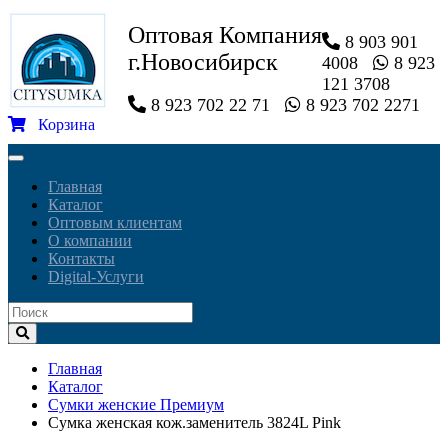
Оптовая Компания
8 903 901
г.Новосибирск
4008
8 923
121 3708
8 923 702 22 71
8 923 702 2271
Корзина
Toggle
navigation
Главная
Каталог
Оптовым клиентам
О компании
Контакты
Digital-Услуги
Главная
Каталог
Сумки женские Премиум
Сумка женская кож.заменитель 3824L Pink