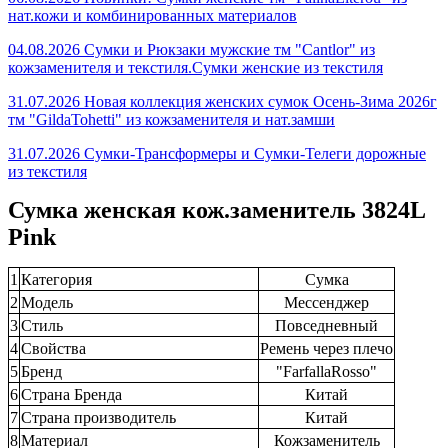
нат.кожи и комбинированных материалов
04.08.2026 Сумки и Рюкзаки мужские тм "Cantlor" из
кожзаменителя и текстиля.Сумки женские из текстиля
31.07.2026 Новая коллекция женских сумок Осень-Зима 2026г
тм "GildaTohetti" из кожзаменителя и нат.замши
31.07.2026 Сумки-Трансформеры и Сумки-Телеги дорожные
из текстиля
Сумка женская кож.заменитель 3824L
Pink
1
Категория
Сумка
2
Модель
Мессенджер
3
Стиль
Повседневный
4
Свойства
Ремень через плечо
5
Бренд
"FarfallaRosso"
6
Страна Бренда
Китай
7
Страна производитель
Китай
8
Материал
Кожзаменитель