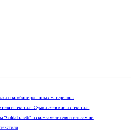
.кожи и комбинированных материалов
ителя и текстиля.Сумки женские из текстиля
 "GildaTohetti" из кожзаменителя и нат.замши
текстиля