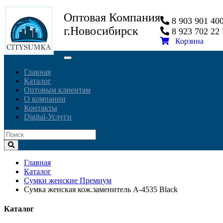
Оптовая Компания
8 903 901 4
г.Новосибирск
8 923 702 2
Корзина
Toggle
navigation
Главная
Каталог
Оптовым клиентам
О компании
Контакты
Digital-Услуги
Главная
Каталог
Сумки женские Премиум
Сумка женская кож.заменитель A-4535 Black
Каталог