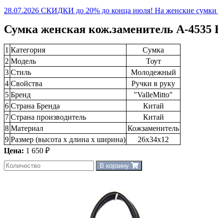
28.07.2026 СКИДКИ до 20% до конца июля! На женские сумки и
Сумка женская кож.заменитель A-4535 
1
Категория
Сумка
2
Модель
Тоут
3
Стиль
Молодежный
4
Свойства
Ручки в руку
5
Бренд
"ValleMitto"
6
Страна Бренда
Китай
7
Страна производитель
Китай
8
Материал
Кожзаменитель
9
Размер (высота х длина х ширина)
26х34х12
Цена:
1 650 ₽
В корзину