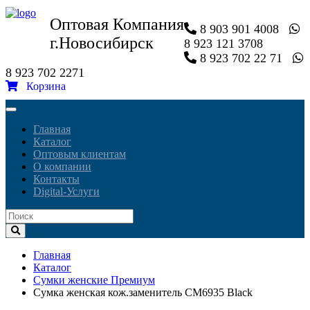
Оптовая Компания
8 903 901 4008
г.Новосибирск
8 923 121 3708
8 923 702 22 71
8 923 702 2271
Корзина
Toggle
navigation
Главная
Каталог
Оптовым клиентам
О компании
Контакты
Digital-Услуги
Главная
Каталог
Сумки женские Премиум
Сумка женская кож.заменитель CM6935 Black