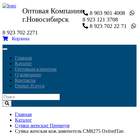
Оптовая Компания
8 903 901 4008
г.Новосибирск
8 923 121 3708
8 923 702 22 71
8 923 702 2271
Корзина
Toggle
navigation
Главная
Каталог
Оптовым клиентам
О компании
Контакты
Digital-Услуги
Главная
Каталог
Сумки женские Премиум
Сумка женская кож.заменитель CM8275 OxfordTan