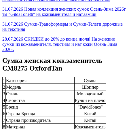
31.07.2026 Новая коллекция женских сумок Осень-Зима 2026г
тм "GildaTohetti" из кожзаменителя и нат.замши
31.07.2026 Сумки-Трансформеры и Сумки-Телеги дорожные
из текстиля
28.07.2026 СКИДКИ до 20% до конца июля! На женские
сумки из кожзаменителя, текстиля и нат.кожи Осень-Зима
2026г.
Сумка женская кож.заменитель
CM8275 OxfordTan
1
Категория
Сумка
2
Модель
Шоппер
3
Стиль
Молодежный
4
Свойства
Ручки на плечо
5
Бренд
"DavidJones"
6
Страна Бренда
Китай
7
Страна производитель
Китай
8
Материал
Кожзаменитель