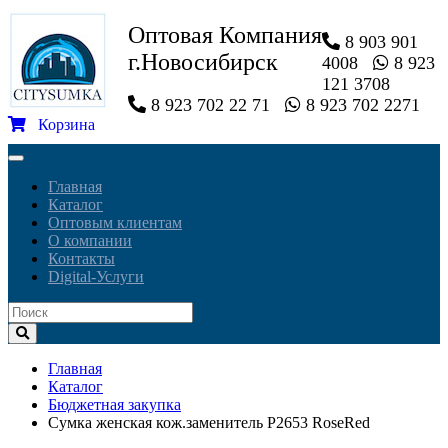
Оптовая Компания
8 903 901
г.Новосибирск
4008
8 923
121 3708
8 923 702 22 71
8 923 702 2271
Корзина
Toggle
navigation
Главная
Каталог
Оптовым клиентам
О компании
Контакты
Digital-Услуги
Главная
Каталог
Бюджетная закупка
Сумка женская кож.заменитель P2653 RoseRed