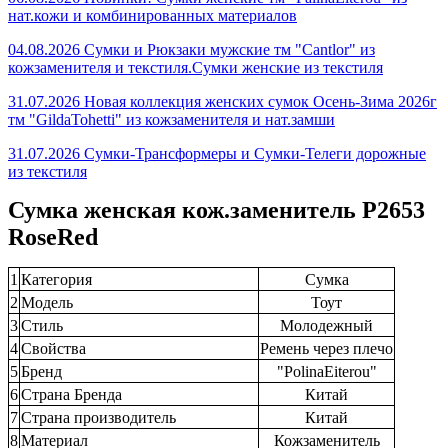
нат.кожи и комбинированных материалов
04.08.2026 Сумки и Рюкзаки мужские тм "Cantlor" из
кожзаменителя и текстиля.Сумки женские из текстиля
31.07.2026 Новая коллекция женских сумок Осень-Зима 2026г
тм "GildaTohetti" из кожзаменителя и нат.замши
31.07.2026 Сумки-Трансформеры и Сумки-Телеги дорожные
из текстиля
Сумка женская кож.заменитель P2653
RoseRed
1
Категория
Сумка
2
Модель
Тоут
3
Стиль
Молодежный
4
Свойства
Ремень через плечо
5
Бренд
"PolinaEiterou"
6
Страна Бренда
Китай
7
Страна производитель
Китай
8
Материал
Кожзаменитель