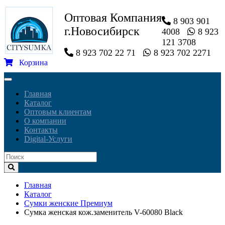
Оптовая Компания
8 903 901
г.Новосибирск
4008
8 923
121 3708
8 923 702 22 71
8 923 702 2271
Корзина
Toggle
navigation
Главная
Каталог
Оптовым клиентам
О компании
Контакты
Digital-Услуги
Главная
Каталог
Сумки женские Премиум
Сумка женская кож.заменитель V-60080 Black