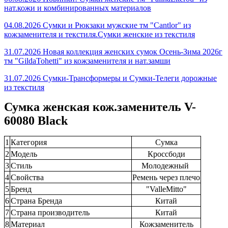
нат.кожи и комбинированных материалов
04.08.2026 Сумки и Рюкзаки мужские тм "Cantlor" из
кожзаменителя и текстиля.Сумки женские из текстиля
31.07.2026 Новая коллекция женских сумок Осень-Зима 2026г
тм "GildaTohetti" из кожзаменителя и нат.замши
31.07.2026 Сумки-Трансформеры и Сумки-Телеги дорожные
из текстиля
Сумка женская кож.заменитель V-
60080 Black
1
Категория
Сумка
2
Модель
Кроссбоди
3
Стиль
Молодежный
4
Свойства
Ремень через плечо
5
Бренд
"ValleMitto"
6
Страна Бренда
Китай
7
Страна производитель
Китай
8
Материал
Кожзаменитель