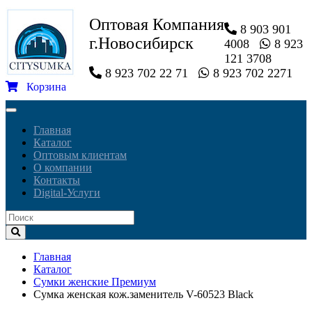
Оптовая Компания
8 903 901
г.Новосибирск
4008
8 923
121 3708
8 923 702 22 71
8 923 702 2271
Корзина
Toggle
navigation
Главная
Каталог
Оптовым клиентам
О компании
Контакты
Digital-Услуги
Главная
Каталог
Сумки женские Премиум
Сумка женская кож.заменитель V-60523 Black