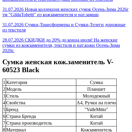
31.07.2026 Новая коллекция женских сумок Осень-Зима 2026г
тм "GildaTohetti" из кожзаменителя и нат.замши
31.07.2026 Сумки-Трансформеры и Сумки-Телеги дорожные
из текстиля
28.07.2026 СКИДКИ до 20% до конца июля! На женские
сумки из кожзаменителя, текстиля и нат.кожи Осень-Зима
2026г.
Сумка женская кож.заменитель V-
60523 Black
1
Категория
Сумка
2
Модель
Планшет
3
Стиль
Молодежный
4
Свойства
А4, Ручки на плечо
5
Бренд
"ValleMitto"
6
Страна Бренда
Китай
7
Страна производитель
Китай
8
Материал
Кожзаменитель