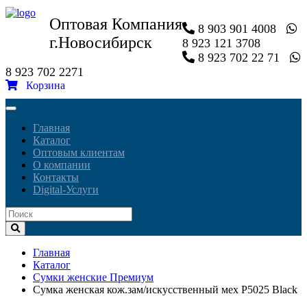
Оптовая Компания
8 903 901 4008
г.Новосибирск
8 923 121 3708
8 923 702 22 71
8 923 702 2271
Корзина
Toggle
navigation
Главная
Каталог
Оптовым клиентам
О компании
Контакты
Digital-Услуги
Главная
Каталог
Сумки женские Премиум
Сумка женская кож.зам/искусственный мех P5025 Black