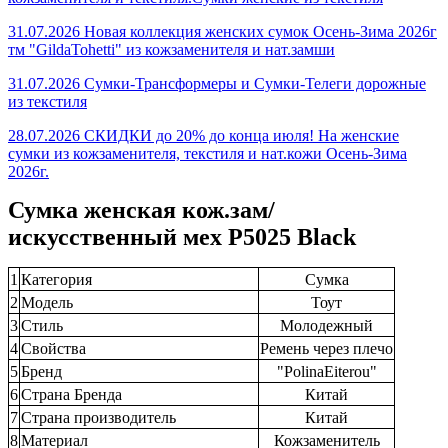
31.07.2026 Новая коллекция женских сумок Осень-Зима 2026г
тм "GildaTohetti" из кожзаменителя и нат.замши
31.07.2026 Сумки-Трансформеры и Сумки-Телеги дорожные
из текстиля
28.07.2026 СКИДКИ до 20% до конца июля! На женские
сумки из кожзаменителя, текстиля и нат.кожи Осень-Зима
2026г.
Сумка женская кож.зам/
искусственный мех P5025 Black
1
Категория
Сумка
2
Модель
Тоут
3
Стиль
Молодежный
4
Свойства
Ремень через плечо
5
Бренд
"PolinaEiterou"
6
Страна Бренда
Китай
7
Страна производитель
Китай
8
Материал
Кожзаменитель