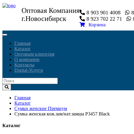
Оптовая Компания
8 903 901 4008
8
г.Новосибирск
8 923 702 22 71
8
Корзина
Toggle
navigation
Главная
Каталог
Оптовым клиентам
О компании
Контакты
Digital-Услуги
Главная
Каталог
Сумки женские Премиум
Сумка женская кож.зам/нат.замша P3457 Black
Каталог