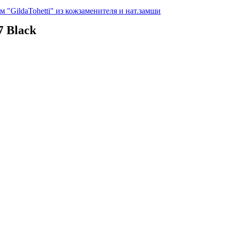
 "GildaTohetti" из кожзаменителя и нат.замши
7 Black