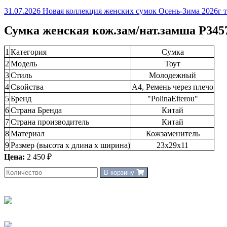
31.07.2026 Новая коллекция женских сумок Осень-Зима 2026г тм
Сумка женская кож.зам/нат.замша P345
1
Категория
Сумка
2
Модель
Тоут
3
Стиль
Молодежный
4
Свойства
А4, Ремень через плечо
5
Бренд
"PolinaEiterou"
6
Страна Бренда
Китай
7
Страна производитель
Китай
8
Материал
Кожзаменитель
9
Размер (высота х длина х ширина)
23х29х11
Цена:
2 450 ₽
В корзину