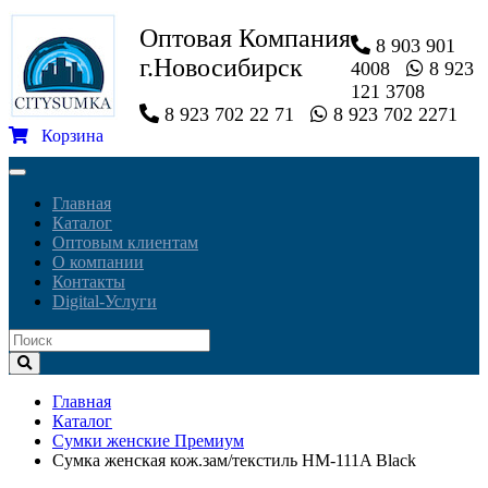
Оптовая Компания
8 903 901
г.Новосибирск
4008
8 923
121 3708
8 923 702 22 71
8 923 702 2271
Корзина
Toggle
navigation
Главная
Каталог
Оптовым клиентам
О компании
Контакты
Digital-Услуги
Главная
Каталог
Сумки женские Премиум
Сумка женская кож.зам/текстиль HM-111A Black