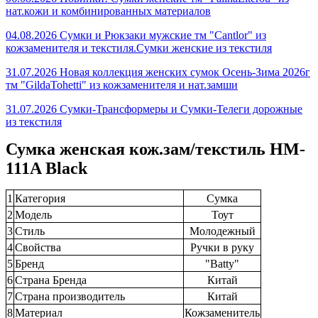
нат.кожи и комбинированных материалов
04.08.2026 Сумки и Рюкзаки мужские тм "Cantlor" из
кожзаменителя и текстиля.Сумки женские из текстиля
31.07.2026 Новая коллекция женских сумок Осень-Зима 2026г
тм "GildaTohetti" из кожзаменителя и нат.замши
31.07.2026 Сумки-Трансформеры и Сумки-Телеги дорожные
из текстиля
Сумка женская кож.зам/текстиль HM-
111A Black
1
Категория
Сумка
2
Модель
Тоут
3
Стиль
Молодежный
4
Свойства
Ручки в руку
5
Бренд
"Batty"
6
Страна Бренда
Китай
7
Страна производитель
Китай
8
Материал
Кожзаменитель