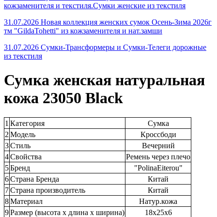
кожзаменителя и текстиля.Сумки женские из текстиля
31.07.2026 Новая коллекция женских сумок Осень-Зима 2026г
тм "GildaTohetti" из кожзаменителя и нат.замши
31.07.2026 Сумки-Трансформеры и Сумки-Телеги дорожные
из текстиля
Сумка женская натуральная
кожа 23050 Black
1
Категория
Сумка
2
Модель
Кроссбоди
3
Стиль
Вечерний
4
Свойства
Ремень через плечо
5
Бренд
"PolinaEiterou"
6
Страна Бренда
Китай
7
Страна производитель
Китай
8
Материал
Натур.кожа
9
Размер (высота х длина х ширина)
18х25х6