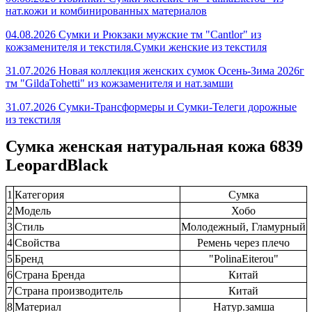
нат.кожи и комбинированных материалов
04.08.2026 Сумки и Рюкзаки мужские тм "Cantlor" из
кожзаменителя и текстиля.Сумки женские из текстиля
31.07.2026 Новая коллекция женских сумок Осень-Зима 2026г
тм "GildaTohetti" из кожзаменителя и нат.замши
31.07.2026 Сумки-Трансформеры и Сумки-Телеги дорожные
из текстиля
Сумка женская натуральная кожа 6839
LeopardBlack
1
Категория
Сумка
2
Модель
Хобо
3
Стиль
Молодежный, Гламурный
4
Свойства
Ремень через плечо
5
Бренд
"PolinaEiterou"
6
Страна Бренда
Китай
7
Страна производитель
Китай
8
Материал
Натур.замша