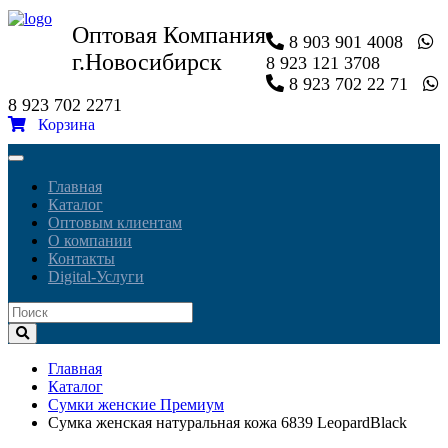
Оптовая Компания
8 903 901 4008
г.Новосибирск
8 923 121 3708
8 923 702 22 71
8 923 702 2271
Корзина
Toggle
navigation
Главная
Каталог
Оптовым клиентам
О компании
Контакты
Digital-Услуги
Главная
Каталог
Сумки женские Премиум
Сумка женская натуральная кожа 6839 LeopardBlack