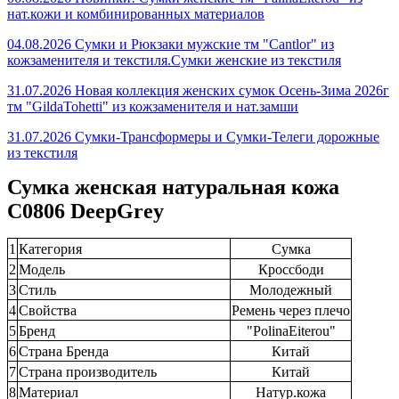
нат.кожи и комбинированных материалов
04.08.2026 Сумки и Рюкзаки мужские тм "Cantlor" из
кожзаменителя и текстиля.Сумки женские из текстиля
31.07.2026 Новая коллекция женских сумок Осень-Зима 2026г
тм "GildaTohetti" из кожзаменителя и нат.замши
31.07.2026 Сумки-Трансформеры и Сумки-Телеги дорожные
из текстиля
Сумка женская натуральная кожа
C0806 DeepGrey
1
Категория
Сумка
2
Модель
Кроссбоди
3
Стиль
Молодежный
4
Свойства
Ремень через плечо
5
Бренд
"PolinaEiterou"
6
Страна Бренда
Китай
7
Страна производитель
Китай
8
Материал
Натур.кожа