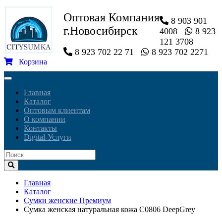
Оптовая Компания
8 903 901
г.Новосибирск
4008
8 923
121 3708
8 923 702 22 71
8 923 702 2271
Корзина
Toggle
navigation
Главная
Каталог
Оптовым клиентам
О компании
Контакты
Digital-Услуги
Главная
Каталог
Сумки женские Премиум
Сумка женская натуральная кожа C0806 DeepGrey