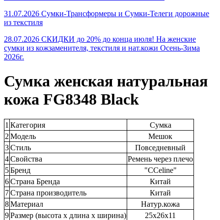
31.07.2026 Сумки-Трансформеры и Сумки-Телеги дорожные
из текстиля
28.07.2026 СКИДКИ до 20% до конца июля! На женские
сумки из кожзаменителя, текстиля и нат.кожи Осень-Зима
2026г.
Сумка женская натуральная
кожа FG8348 Black
1
Категория
Сумка
2
Модель
Мешок
3
Стиль
Повседневный
4
Свойства
Ремень через плечо
5
Бренд
"CCeline"
6
Страна Бренда
Китай
7
Страна производитель
Китай
8
Материал
Натур.кожа
9
Размер (высота х длина х ширина)
25х26х11