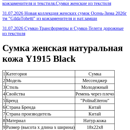
кожзаменителя и текстиля.Сумки женские из текстиля
31.07.2026 Новая коллекция женских сумок Осень-Зима 2026г
тм "GildaTohetti" из кожзаменителя и нат.замши
31.07.2026 Сумки-Трансформеры и Сумки-Телеги дорожные
из текстиля
Сумка женская натуральная
кожа Y1915 Black
1
Категория
Сумка
2
Модель
Мессенджер
3
Стиль
Молодежный
4
Свойства
Ремень через плечо
5
Бренд
"PolinaEiterou"
6
Страна Бренда
Китай
7
Страна производитель
Китай
8
Материал
Натур.кожа
9
Размер (высота х длина х ширина)
18х22х8